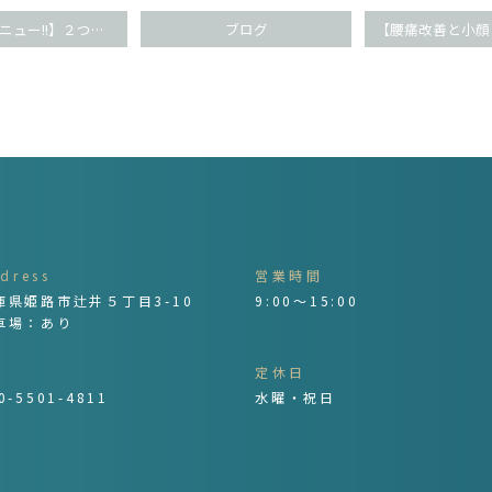
【大人気メニュー!!】２つのお悩み同時に改善(^O^)
ブログ
dress
営業時間
庫県姫路市辻井５丁目3-10
9:00～15:00
車場：あり
l
定休日
0-5501-4811
水曜・祝日