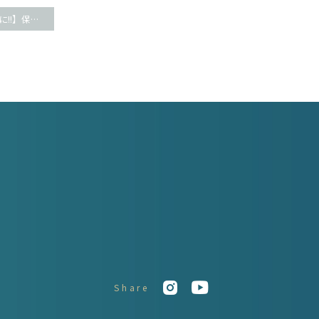
【腰痛改善と小顔に!!】保育士さんのお声頂きましたー
Share