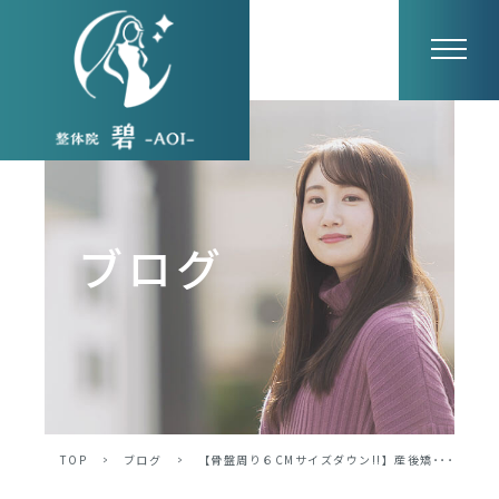
ブログ
TOP
>
ブログ
>
【骨盤周り６CMサイズダウン!!】産後矯･･･