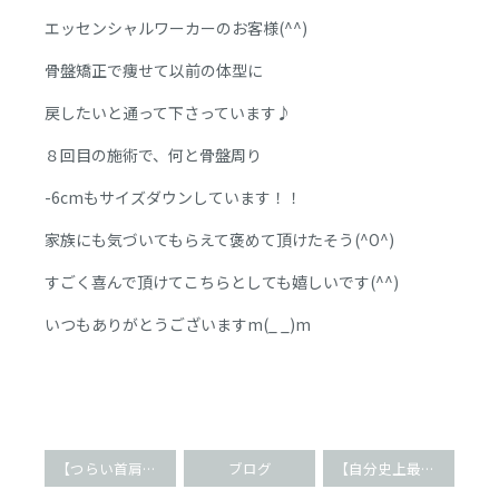
エッセンシャルワーカーのお客様(^^)
骨盤矯正で痩せて以前の体型に
戻したいと通って下さっています♪
８回目の施術で、何と骨盤周り
-6cmもサイズダウンしています！！
家族にも気づいてもらえて褒めて頂けたそう(^O^)
すごく喜んで頂けてこちらとしても嬉しいです(^^)
いつもありがとうございますm(_ _)m
【つらい首肩こりに!!】根本改善の筋膜リリース(^O^)
ブログ
【自分史上最高の美脚へ!!】スタイルUP骨盤矯正(^O^)