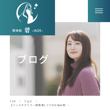
ブログ
TOP
>
ブログ
>
【インスタグラマー御用達】2つのお悩み同･･･