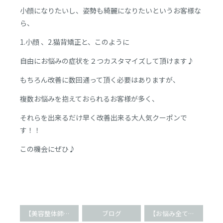
小顔になりたいし、姿勢も綺麗になりたいというお客様な
ら、
1.小顔 、2.猫背矯正と、このように
自由にお悩みの症状を２つカスタマイズして頂けます♪
もちろん改善に数回通って頂く必要はありますが、
複数お悩みを抱えておられるお客様が多く、
それらを出来るだけ早く改善出来る大人気クーポンで
す！！
この機会にぜひ♪
【美容整体師コース受講】月収30万が間近です(^^)
ブログ
【お悩み全てを改善!!】全身ハイクラスケア(^O^)