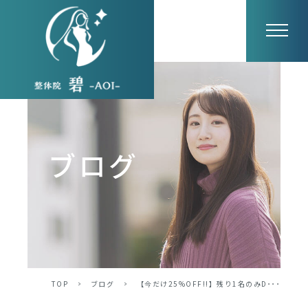
ブログ
TOP
>
ブログ
>
【今だけ25%OFF!!】残り1名のみD･･･