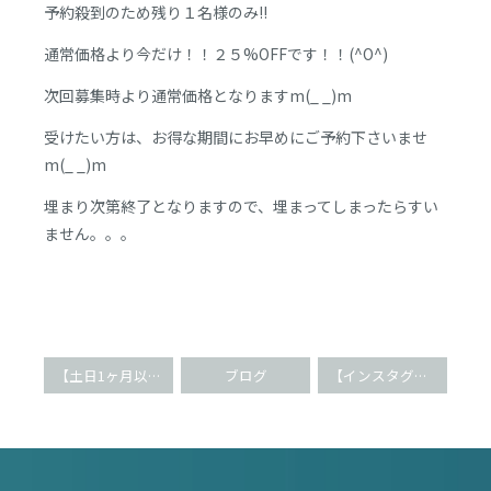
予約殺到のため残り１名様のみ!!
通常価格より今だけ！！２５%OFFです！！(^O^)
次回募集時より通常価格となりますm(_ _)m
受けたい方は、お得な期間にお早めにご予約下さいませ
m(_ _)m
埋まり次第終了となりますので、埋まってしまったらすい
ません。。。
【土日1ヶ月以上空きなし!!】大人気美容整体サロン
ブログ
【インスタグラマー御用達】2つのお悩み同時に改善!!