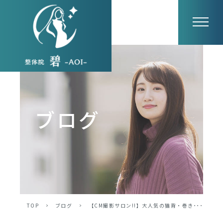
ブログ
TOP
>
ブログ
>
【CM撮影サロン!!】大人気の猫背・巻き･･･