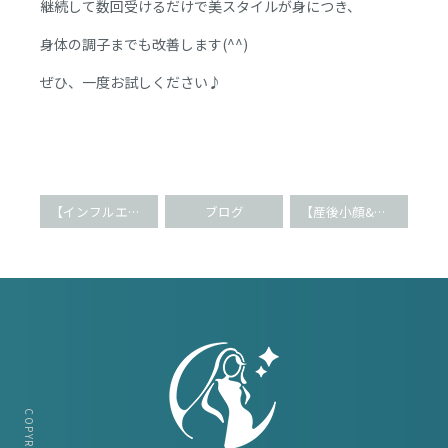
継続して数回受けるだけで美スタイルが身につき、
身体の調子までも改善します(^^)
ぜひ、一度お試しください♪
【インフルエンサー絶賛!!】５歳若見え小顔矯正(^O^)
ブログ
【産後小顔&骨盤矯正】セレブコースのお客様(^O^)